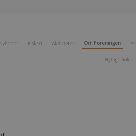
Om Foreningen
Nyheder
Fiskeri
Aktiviteter
Ar
arrow_right_alt
Fiskevande
Nyttige links
rd