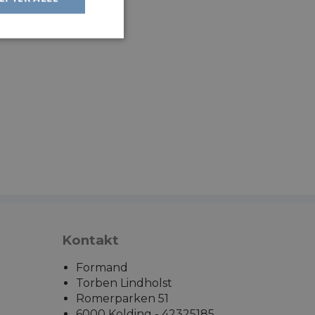
Kontakt
Formand
Torben Lindholst
Romerparken 51
6000 Kolding - 42325185