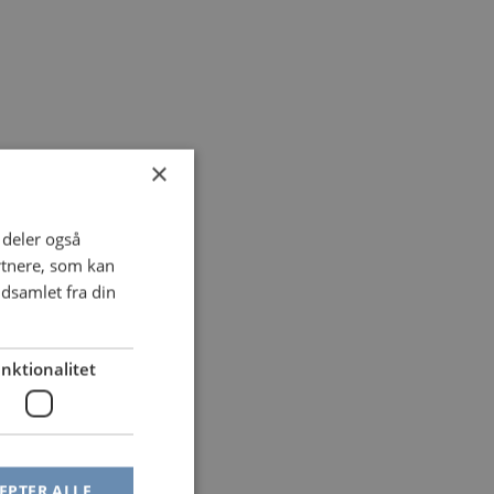
×
i deler også
rtnere, som kan
dsamlet fra din
nktionalitet
EPTER ALLE