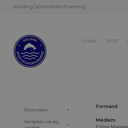
Kolding Sportsfiskerforening
Forside
SHOP
Formand
Bestyrelsen
keyboard_arrow_right
.
Medlem
Vandpleje udvalg
keyboard_arrow_right
Erling Maigaa
vandløb