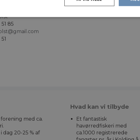
lst
 51 85
holst@gmail.com
 51
Hvad kan vi tilbyde
g forening med ca.
Et fantastisk
i.
havørredfiskeri med
i dag 20-25 % af
ca.1000 registrerede
fangster pr. år i Kolding å.