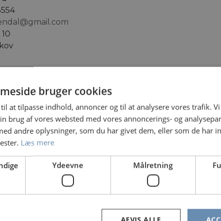
3554
sendal@gmail.com
 10
kov
meside bruger cookies
7023
noes@gmail.com
til at tilpasse indhold, annoncer og til at analysere vores trafik. V
19
in brug af vores websted med vores annoncerings- og analysepa
d andre oplysninger, som du har givet dem, eller som de har in
nester.
Læs mere
Madsen
ndige
Ydeevne
Målretning
Fu
 15 83
poppop@msn.com
 122, 2 TV
AFVIS ALLE
ACC