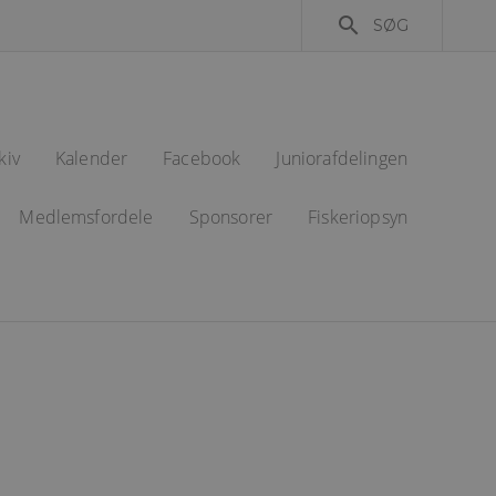
search
SØG
kiv
Kalender
Facebook
Juniorafdelingen
Medlemsfordele
Sponsorer
Fiskeriopsyn