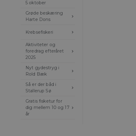
5 oktober
Grøde beskæring
keyboard_arrow_right
Harte Dons
Krebsefiskeri
keyboard_arrow_right
Aktiviteter og
foredrag efteråret
keyboard_arrow_right
2025
Nyt gydestryg i
keyboard_arrow_right
Rold Bæk
Så er der båd i
keyboard_arrow_right
Stallerup Sø
Gratis fisketur for
dig mellem 10 og 17
keyboard_arrow_right
år