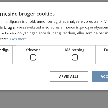
uni 2026
OKED
meside bruger cookies
til at tilpasse indhold, annoncer og til at analysere vores trafik. V
in brug af vores websted med vores annoncerings- og analysepa
nt. Gratis fiskeri for juniorer
d andre oplysninger, som du har givet dem, eller som de har in
nester.
Læs mere
ndige
Ydeevne
Målretning
Fu
AFVIS ALLE
ACC