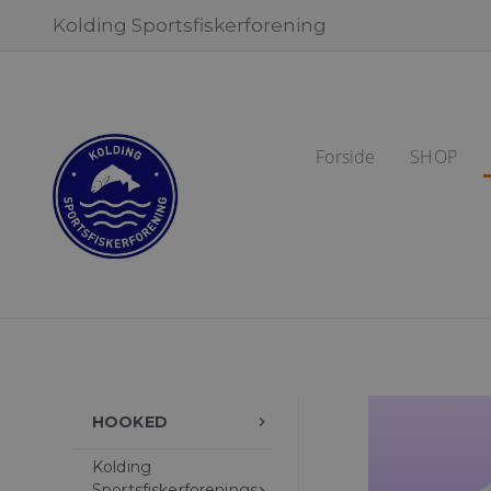
Kolding Sportsfiskerforening
Forside
SHOP
HOOKED
keyboard_arrow_right
Kolding
Sportsfiskerforenings
keyboard_arrow_right