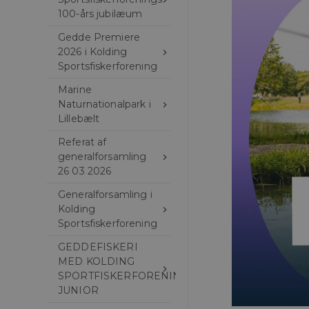
100-års jubilæum
Gedde Premiere
2026 i Kolding
keyboard_arrow_right
Sportsfiskerforening
Marine
Naturnationalpark i
keyboard_arrow_right
Lillebælt
Referat af
generalforsamling
keyboard_arrow_right
26 03 2026
Generalforsamling i
Kolding
keyboard_arrow_right
Sportsfiskerforening
GEDDEFISKERI
MED KOLDING
keyboard_arrow_right
SPORTFISKERFORENING
JUNIOR